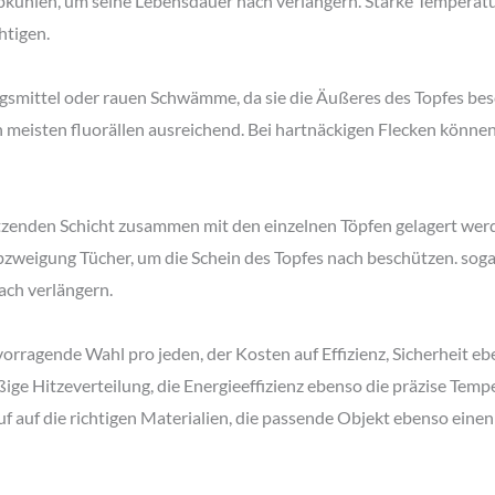
kühlen, um seine Lebensdauer nach verlängern. Starke Tempera
htigen.
ngsmittel oder rauen Schwämme, da sie die Äußeres des Topfes b
 meisten fluorällen ausreichend. Bei hartnäckigen Flecken können 
ützenden Schicht zusammen mit den einzelnen Töpfen gelagert wer
weigung Tücher, um die Schein des Topfes nach beschützen. sogar
ach verlängern.
vorragende Wahl pro jeden, der Kosten auf Effizienz, Sicherheit e
ige Hitzeverteilung, die Energieeffizienz ebenso die präzise Temp
auf auf die richtigen Materialien, die passende Objekt ebenso ein