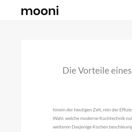
Skip
to
content
Die Vorteile eine
hinein der heutigen Zeit, rein der Effi
Wahl. welche moderne Kochtechnik nutz
weiteren Dasjenige Kochen beschleunigt