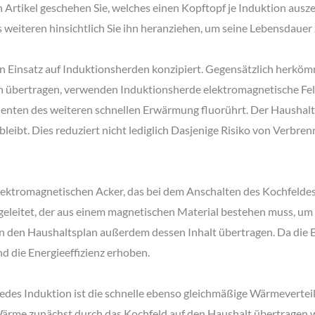
n Artikel geschehen Sie, welches einen Kopftopf je Induktion auszei
 weiteren hinsichtlich Sie ihn heranziehen, um seine Lebensdauer 
 den Einsatz auf Induktionsherden konzipiert. Gegensätzlich herkö
n übertragen, verwenden Induktionsherde elektromagnetische Feld
zienten des weiteren schnellen Erwärmung fluorührt. Der Haushalt
 bleibt. Dies reduziert nicht lediglich Dasjenige Risiko von Verbre
ektromagnetischen Acker, das bei dem Anschalten des Kochfeldes
eleitet, der aus einem magnetischen Material bestehen muss, um
in den Haushaltsplan außerdem dessen Inhalt übertragen. Da die 
nd die Energieeffizienz erhoben.
jedes Induktion ist die schnelle ebenso gleichmäßige Wärmeverteil
ärme zunächst durch das Kochfeld auf den Haushalt übertragen wi