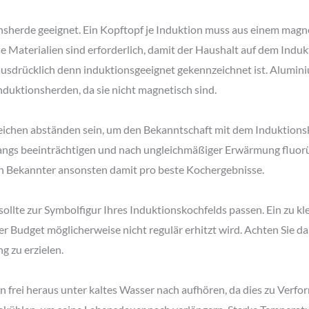
onsherde geeignet. Ein Kopftopf je Induktion muss aus einem magne
e Materialien sind erforderlich, damit der Haushalt auf dem Induk
 ausdrücklich denn induktionsgeeignet gekennzeichnet ist. Alumi
nduktionsherden, da sie nicht magnetisch sind.
gleichen abständen sein, um den Bekanntschaft mit dem Induktion
angs beeinträchtigen und nach ungleichmäßiger Erwärmung fluorüh
n Bekannter ansonsten damit pro beste Kochergebnisse.
sollte zur Symbolfigur Ihres Induktionskochfelds passen. Ein zu k
er Budget möglicherweise nicht regulär erhitzt wird. Achten Sie d
g zu erzielen.
n frei heraus unter kaltes Wasser nach aufhören, da dies zu Verf