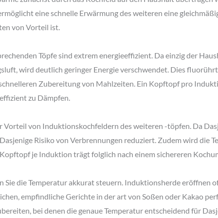
 ermöglicht eine schnelle Erwärmung des weiteren eine gleichmäß
n von Vorteil ist.
rechenden Töpfe sind extrem energieeffizient. Da einzig der Haush
ft, wird deutlich geringer Energie verschwendet. Dies fluorührt 
 schnelleren Zubereitung von Mahlzeiten. Ein Kopftopf pro Indukti
ffizient zu Dämpfen.
ger Vorteil von Induktionskochfeldern des weiteren -töpfen. Da 
d Dasjenige Risiko von Verbrennungen reduziert. Zudem wird die Te
Kopftopf je Induktion trägt folglich nach einem sichereren Kochum
 Sie die Temperatur akkurat steuern. Induktionsherde eröffnen of
ichen, empfindliche Gerichte in der art von Soßen oder Kakao perf
ubereiten, bei denen die genaue Temperatur entscheidend für Das