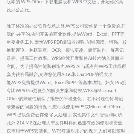
版本的 WPS Office 下载电脑版和 WPS 中文版，开始你的高
效办公之旅。
除了标准的办公软件创意之外,WPS公司套件是一个免费的,开
源的,共享的,功能完备的商业软件.提供Word、Excel、PPT等
重要业务工具,因为WPS PDF编辑器很强, 能够阅读、增强、转
换和评论。包括调查、OCR、报告更改、简历制作、屏幕记
录等。提高工作效率。WPS继续开发和将AI技术纳入其商业
空间。为了提高性能和创造力,WPS AI与现有的WPS工作场所
套房很容易融合,允许您使用AIGC和ChatPDF的强大功
能.WPS免费提供Word、Excel和PPT等基本功能。妇女 Pro拥
有比WPS Pro更复杂的解决方案和特权,WPS与Microsoft
Office的兼容性确保了报告的平稳变化 。在不出现任何与记
录兼容的问题的情况下,您可以使用WPS或Microsoft Office 。
WPS 提供免费云存储,多人处理,并实现集中文件管理和同步.
此外,214 MB在处理大型文件时得到迅速有效的使用和安全,
仅需用于WPS安装包。WPS尊重对用户的保护,人们可以随时