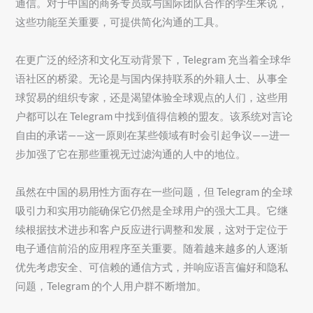
通信。对于中国的商务专员或与国际团队合作的学生来说，
这些功能至关重要，可提供简化沟通的工具。
在更广泛的经济和文化互动背景下，Telegram 充当着全球华
语社区的桥梁。无论是与国内保持联系的外籍人士、从事全
球贸易的组织专家，还是渴望体验全球观点的人们，这些用
户都可以在 Telegram 中找到值得信赖的盟友。该系统对言论
自由的承诺——这一原则在某些领域有时会引起争议——进一
步加强了它在那些重视无过滤沟通的人中的地位。
虽然在中国的易用性方面存在一些问题，但 Telegram 的全球
吸引力和实用功能确保它仍然是全球用户的强大工具。它继
续根据技术进步和客户反应进行调整和发展，这对于定位于
电子通信前沿的应用程序至关重要。随着越来越多的人逐渐
优先考虑安全、可信赖的通信方式，并响应语言偏好和隐私
问题，Telegram 的个人用户群不断增加。