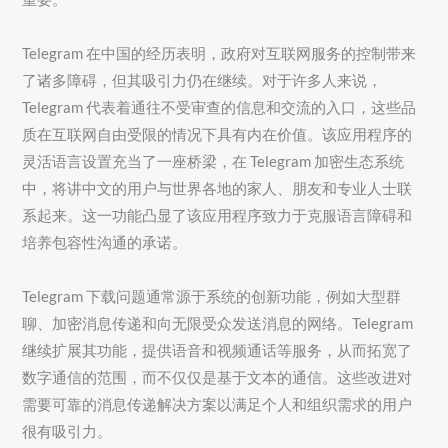
Telegram 在中国的经历表明，政府对互联网服务的控制带来
了诸多障碍，但其吸引力仍在继续。对于许多人来说，
Telegram 代表着通往不受审查的信息和交流的入口，这些品
质在互联网自由受限的情况下具有内在价值。该应用程序的
灵活语言设置充当了一座桥梁，在 Telegram 加密生态系统
中，将讲中文的用户与世界各地的家人、朋友和专业人士联
系起来。这一功能凸显了该应用程序致力于克服语言障碍和
培养包容性沟通的承诺。
Telegram 下载问题通常源于系统的创新功能，例如大型群
聊、加密消息传递和向无限受众发送消息的网络。Telegram
继续扩展其功能，提供语音和视频通话等服务，从而拓宽了
数字通信的范围，而不仅仅是基于文本的通信。这些改进对
需要可靠的消息传递解决方案以满足个人和组织需求的用户
很有吸引力。