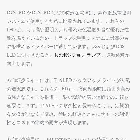
D2S LED や D4S LED などの特殊な電球は、高輝度放電照明
システムで使用するために開発されています。これらの
LED は、より高い照明とより優れた色温度を含む優れた性
能を備えているため、トラックの照明システムに最高のも
のを求めるドライバーに適しています。D2S および D4S
LED に切り替えると、
led ポジション ランプ
、運転体験が
向上します。
方向転換ライトには、T16 LED バックアップ ライトが人気
の選択肢です。これらの LED は、方向転換時に露出を高め
る強力なライトを提供し、狭い場所や暗い場所での走行を
容易にします。T16 LED の耐久性と長寿命により、定期的
な交換が少なくて済み、時間の経過とともにサイトの利便
性とコストの節約の両方が実現します。
方向転換信号は、LED が大きなメリットを発揮するもう 1