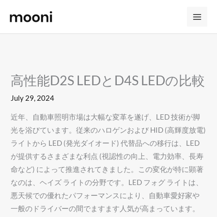
Skip
to
content
高性能D2S LEDとD4S LEDの比較
July 29, 2024
近年、自動車照明市場は大幅な変革を遂げ、LED 技術が脚
光を浴びています。従来のハロゲンおよび HID (高輝度放電)
ライトから LED (発光ダイオード) 代替品への移行は、LED
が提供するさまざまな利点 (視認性の向上、電力効率、長寿
命など) によって推進されてきました。この変化が特に顕著
なのは、ヘイズ ライトの分野です。LED フォグ ライトは、
悪天候での優れたパフォーマンスにより、自動車愛好家や
一般のドライバーの間でますます人気が高まっています。