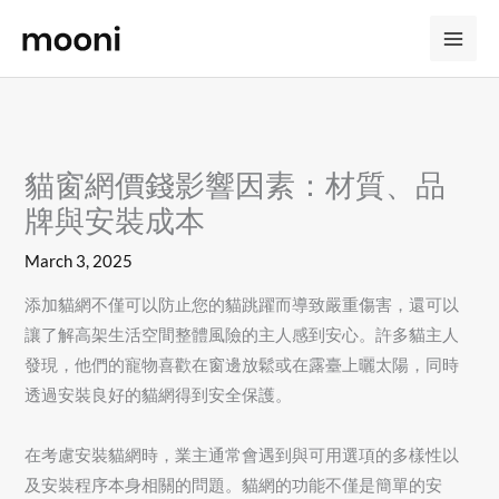
Skip
to
content
貓窗網價錢影響因素：材質、品
牌與安裝成本
March 3, 2025
添加貓網不僅可以防止您的貓跳躍而導致嚴重傷害，還可以
讓了解高架生活空間整體風險的主人感到安心。許多貓主人
發現，他們的寵物喜歡在窗邊放鬆或在露臺上曬太陽，同時
透過安裝良好的貓網得到安全保護。
在考慮安裝貓網時，業主通常會遇到與可用選項的多樣性以
及安裝程序本身相關的問題。貓網的功能不僅是簡單的安