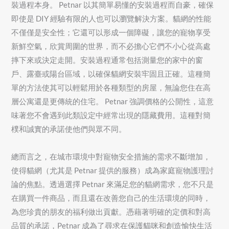
裝過程本身。 Petnar 以其簡單易懂的安裝過程而自豪，確保
即使是 DIY 經驗有限的人也可以瀏覽解決方案。貓網的性能
不僅僅是安全性；它還可以形成一個障礙，讓您的寵物享受
新鮮空氣，欣賞周圍的世界，而不必擔心它們不小心從高處
摔下來或決定走開。安裝過程通常包括測量您的家中的窗
戶、露臺或陽台區域，以確保貓網安裝牢固且正確。這種簡
單的方法使其可以輕鬆用於各種類型的房屋，無論您住在高
層公寓還是更傳統的住宅。 Petnar 強調價格的公開性，這意
味著您不會遇到此類設定中經常出現的隱藏費用。這種對簡
樸和誠實的承諾使他們與眾不同。
總而言之，在城市環境中對寵物安全措施的需求不斷增加，
使得貓網（尤其是 Petnar 提供的服務）成為家庭寵物護理討
論的焦點。透過選擇 Petnar 來滿足您的貓網需求，您不只是
在購買一件商品，而且還在改善您自己的生活環境的同時，
為您珍貴的朋友的福利做出貢獻。憑藉著明確的定價和對高
品質的承諾，Petnar 成為了尋求在保護貓咪和創造愉快生活