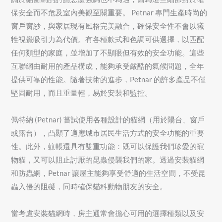
保安全而不危及室內美觀至關重要。 Petnar 專門生產時尚的
窗戶窗紗，與家居現有風格完美融合，確保安全性不會以犧
牲視覺吸引力為代價。有各種款式和色調可供選擇，以匹配
任何類型的家庭，並增加了不顯眼但有效的安全功能。這些
互聯網由耐用的產品構成，能夠承受嚴酷的氣候問題，全年
提供可靠的性能。隨著技術的進步，Petnar 的許多產品不僅
堅固耐用，而且重量輕，易於安裝和監控。
佩特納 (Petnar) 嘗試使用各種設計的貓網（用於陽台、窗戶
或露台），凸顯了適應城市居民生活方式的安全功能的重要
性。此外，蚊帳還具有雙重功能：既可以保護我們珍愛的寵
物貓，又可以阻止討厭的昆蟲侵襲我們的家。透過安裝貓網
和防蟲網，Petnar 讓屋主能夠享受舒適的生活空間，不受昆
蟲入侵的阻礙，同時確保貓科動物朋友的安全。
當考慮安裝貓網時，房主通常會擔心可用的選擇種類以及安