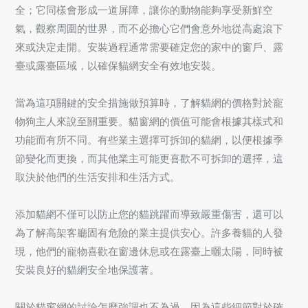
全；它同樣會形成一道屏障，讓你的動物能夠享受新鮮空
氣，觀察周圍的世界，而不必擔心它們會意外地從高處滾下
來或決定走開。安裝過程通常需要確定您的家中的窗戶、露
臺或露臺區域，以確保貓網安全有效地安裝。
當為這項關鍵的安全措施做預算時，了解貓網的價格對於寵
物狗主人來說至關重要。貓窗網的價值可能會根據其樣式和
功能而有所不同。有些業主選擇可拆卸的貓網，以便根據季
節變化而更換，而其他業主可能更喜歡不可拆卸的選擇，這
取決於他們的生活安排和生活方式。
添加貓網不僅可以防止您的貓跳躍而導致嚴重傷害，還可以
為了解高架客廳固有危險的業主提供安心。許多養貓的人發
現，他們的寵物喜歡在窗邊休息或在露臺上曬太陽，同時被
安裝良好的貓網安全地保護著。
關於貓窗網的討論怎麼強調也不為過，因為這些細節對於確