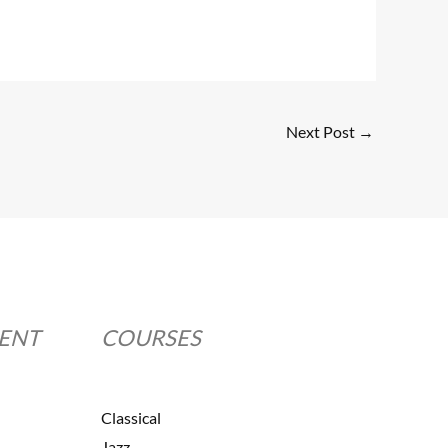
Next Post
→
MENT
COURSES
Classical
Jazz