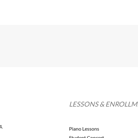
LESSONS & ENROLL
4.
Piano Lessons
Student Concert