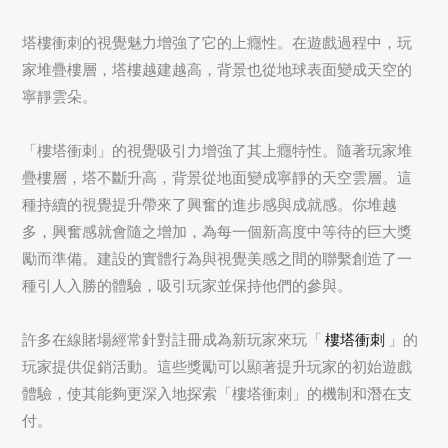
塔樓衝刺的視覺魅力增強了它的上癮性。在遊戲過程中，玩
家堆疊樓層，塔樓越建越高，背景也從地球表面變成天空的
寧靜雲朵。
「樓塔衝刺」的視覺吸引力增強了其上癮特性。隨著玩家堆
疊樓層，塔不斷升高，背景從地面變成寧靜的天空雲層。這
種持續的視覺提升帶來了興奮的進步感與成就感。你堆越
多，興奮感就會隨之增加，為每一個新高度中等待的巨大獎
勵而準備。建設的實體行為與視覺美感之間的聯繫創造了一
種引人入勝的體驗，吸引玩家並保持他們的參與。
許多在線賭場經常針對註冊成為新玩家來玩「
樓塔衝刺
」的
玩家提供促銷活動。這些獎勵可以顯著提升玩家的初始遊戲
體驗，使其能夠更深入地探索「樓塔衝刺」的機制和潛在支
付。