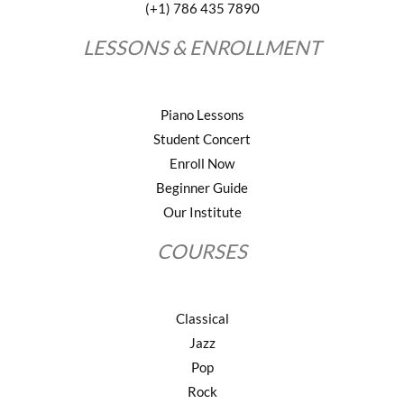
(+1) 786 435 7890
LESSONS & ENROLLMENT
Piano Lessons
Student Concert
Enroll Now
Beginner Guide
Our Institute
COURSES
Classical
Jazz
Pop
Rock