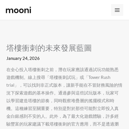
Skip
to
content
塔樓衝刺的未來發展藍圖
January 24, 2026
在全心投入塔樓衝刺之前，潛在玩家應該通過試玩功能熟悉
遊戲機制。線上搜尋「塔樓衝刺試玩」或「Tower Rush
trial」，可以找到非正式版本，讓新手能在不冒財務風險的情
況下探索遊戲的基本操作。通過參與這些試玩版本，玩家可
以學習建造塔樓的節奏，同時觀察堆疊層的搖擺模式和時
機。這種練習至關重要，特別是對於那些可能對立即投入真
金白銀感到不安的人。此外，為了最大化遊戲體驗，許多經
驗豐富的玩家建議下載塔樓衝刺的官方應用，而不是透過瀏