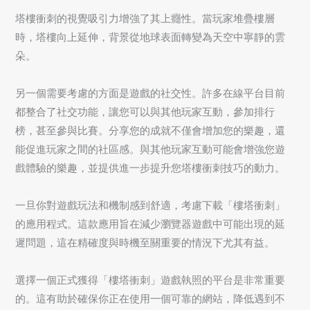
塔樓衝刺的視覺吸引力增強了其上癮性。當玩家堆疊樓層
時，塔樓向上延伸，背景從地球表面轉變為天空中寧靜的雲
朵。
另一個需要考慮的方面是遊戲的社交性。許多在線平台目前
都整合了社交功能，讓您可以與其他玩家互動，參加排行
榜，甚至參與比賽。分享您的成就不僅會增加您的樂趣，還
能促進玩家之間的社區感。與其他玩家互動可能會增強您遊
戲體驗的樂趣，並提供進一步提升您塔樓衝刺技巧的動力。
一旦你對遊戲玩法和機制感到舒適，考慮下載「樓塔衝刺」
的應用程式。這款應用旨在減少瀏覽器遊戲中可能出現的延
遲問題，這在精確度與時機至關重要的情況下尤其有益。
選擇一個正式獲得「樓塔衝刺」遊戲執照的平台是非常重要
的。這有助於確保你正在使用一個可靠的網站，降低遇到不