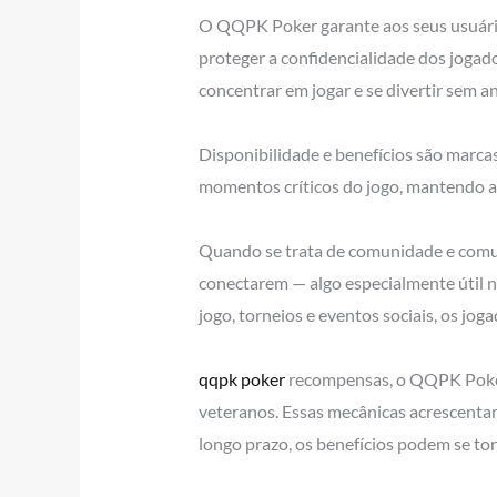
O QQPK Poker garante aos seus usuários
proteger a confidencialidade dos jogad
concentrar em jogar e se divertir sem a
Disponibilidade e benefícios são marca
momentos críticos do jogo, mantendo a
Quando se trata de comunidade e comun
conectarem — algo especialmente útil n
jogo, torneios e eventos sociais, os jo
qqpk poker
recompensas, o QQPK Poker 
veteranos. Essas mecânicas acrescentam
longo prazo, os benefícios podem se tor