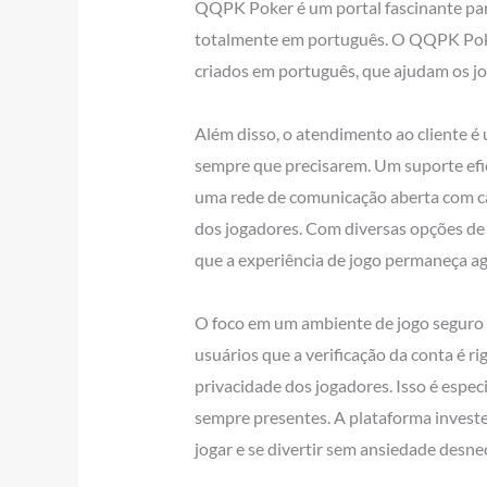
QQPK Poker é um portal fascinante par
totalmente em português. O QQPK Poker 
criados em português, que ajudam os jog
Além disso, o atendimento ao cliente 
sempre que precisarem. Um suporte efic
uma rede de comunicação aberta com cap
dos jogadores. Com diversas opções de
que a experiência de jogo permaneça ag
O foco em um ambiente de jogo seguro 
usuários que a verificação da conta é r
privacidade dos jogadores. Isso é esp
sempre presentes. A plataforma invest
jogar e se divertir sem ansiedade desne