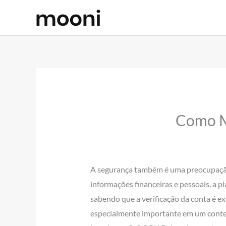
Skip
to
content
Como M
A segurança também é uma preocupação
informações financeiras e pessoais, a 
sabendo que a verificação da conta é ex
especialmente importante em um conte