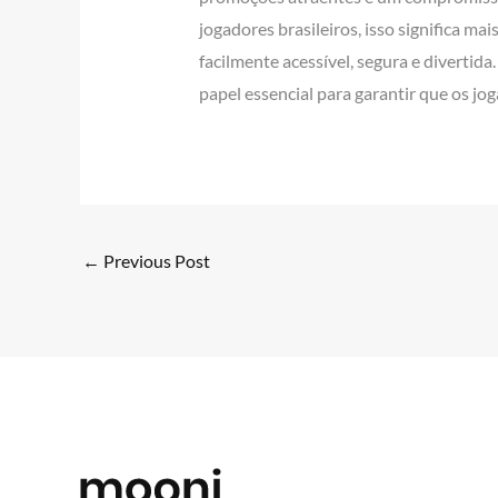
jogadores brasileiros, isso significa m
facilmente acessível, segura e divert
papel essencial para garantir que os j
←
Previous Post