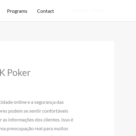
Programs
Contact
ENROLL TODAY
K Poker
dade online e a segurança das
ores podem se sentir confortáveis
 as informações dos clientes. Isso é
ma preocupação real para muitos