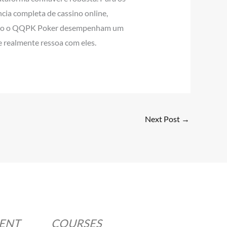
ncia completa de cassino online,
as como o QQPK Poker desempenham um
e realmente ressoa com eles.
Next Post
→
MENT
COURSES