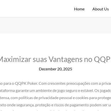
Home
About Us
aximizar suas Vantagens no QQP
December 20, 2025
 para o QQPK Poker. Com crescentes preocupações com a privaci
plataforma garante um ambiente de jogo seguro e estável. Os jogad
tensa, com políticas de privacidade pessoal e cookies para proteger
xto onde segurança, proteção e riscos de pagamento podem ser u