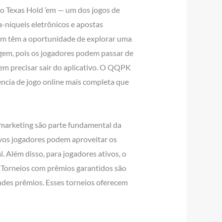
 o Texas Hold ’em — um dos jogos de
níqueis eletrônicos e apostas
bém têm a oportunidade de explorar uma
gem, pois os jogadores podem passar de
m precisar sair do aplicativo. O QQPK
ncia de jogo online mais completa que
 marketing são parte fundamental da
ovos jogadores podem aproveitar os
Além disso, para jogadores ativos, o
 Torneios com prêmios garantidos são
andes prêmios. Esses torneios oferecem