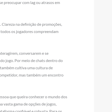
 se preocupar com lag ou atrasos em
. Clareza na definição de promoções,
que todos os jogadores compreendam
nteragirem, conversarem e se
do jogo. Por meio de chats dentro do
o também cultiva uma cultura de
m competidor, mas também um encontro
pessoa que queira conhecer o mundo dos
ma vasta gama de opções de jogos,
aforma confiável e robusta. Para os