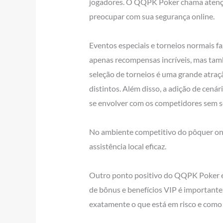
jogadores. O QQPK Poker chama atenção 
preocupar com sua segurança online.
Eventos especiais e torneios normais 
apenas recompensas incríveis, mas tam
seleção de torneios é uma grande atraçã
distintos. Além disso, a adição de cen
se envolver com os competidores sem s
No ambiente competitivo do pôquer onlin
assistência local eficaz.
Outro ponto positivo do QQPK Poker é su
de bônus e benefícios VIP é importante
exatamente o que está em risco e como 