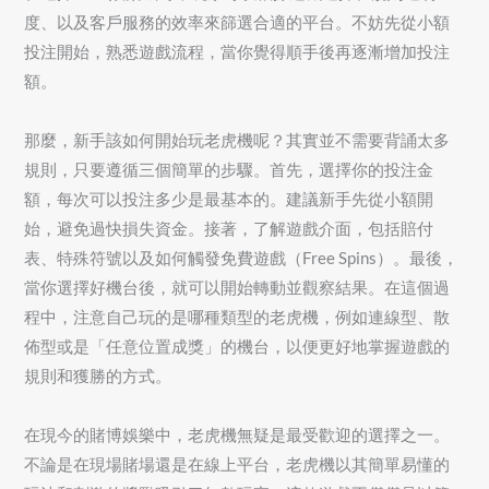
度、以及客戶服務的效率來篩選合適的平台。不妨先從小額
投注開始，熟悉遊戲流程，當你覺得順手後再逐漸增加投注
額。
那麼，新手該如何開始玩老虎機呢？其實並不需要背誦太多
規則，只要遵循三個簡單的步驟。首先，選擇你的投注金
額，每次可以投注多少是最基本的。建議新手先從小額開
始，避免過快損失資金。接著，了解遊戲介面，包括賠付
表、特殊符號以及如何觸發免費遊戲（Free Spins）。最後，
當你選擇好機台後，就可以開始轉動並觀察結果。在這個過
程中，注意自己玩的是哪種類型的老虎機，例如連線型、散
佈型或是「任意位置成獎」的機台，以便更好地掌握遊戲的
規則和獲勝的方式。
在現今的賭博娛樂中，老虎機無疑是最受歡迎的選擇之一。
不論是在現場賭場還是在線上平台，老虎機以其簡單易懂的