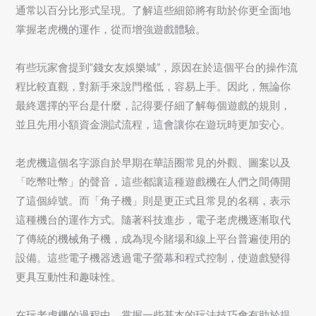
通常以百分比形式呈現。了解這些細節將有助於你更全面地
掌握老虎機的運作，從而增強遊戲體驗。
有些玩家會提到“錢女友娛樂城”，原因在於這個平台的操作流
程比較直觀，對新手來說門檻低，容易上手。因此，無論你
最終選擇的平台是什麼，記得要仔細了解每個遊戲的規則，
並且先用小額資金測試流程，這會讓你在遊玩時更加安心。
老虎機這個名字源自於早期在華語圈常見的外觀、圖案以及
「吃幣吐幣」的聲音，這些都讓這種遊戲機在人們之間傳開
了這個綽號。而「角子機」則是更正式且常見的名稱，表示
這種機台的運作方式。隨著科技進步，電子老虎機逐漸取代
了傳統的機械角子機，成為現今賭場和線上平台普遍使用的
設備。這些電子機器透過電子螢幕和程式控制，使遊戲變得
更具互動性和趣味性。
在玩老虎機的過程中，掌握一些基本的玩法技巧會有助於提