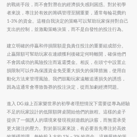
的戰術手段，而不會對潛在的經濟損失感到困惑。對於初學
者來說，專注於有效的籌碼管理至關重要，通常每輪花費約
1-3% 的資金。這種自我決定的策略可以幫助玩家保持對自己
支出的控制，並激勵策略決策，而不是自發性的投注行為。
建立明確的停贏和停損限額是負責任投注的重要組成部分。
止贏限額可幫助玩家在連續獲利後確定何時離開，確保他們
不會因成功的風險投注而返還獎金。相反，在頭寸中設置止
損限制可以作為保護資金免受重大損失的保障措施，使用自
動化方法來管理風險。我們鼓勵玩家遠離追逐損失的誘惑，
因為這通常會導致魯莽的投注決定，從而加劇經濟問題。
進入 DG 線上百家樂世界的初學者理想情況下需要從專為經驗
不足的玩家設計的低限額牌桌開始他們的旅程。這樣的桌子
提供了一個誘人的環境來發現視頻遊戲的訣竅，而無需承受
更大賭注的壓力。對於新玩家來說，有必要首先專注於高效
的籌碼管理，每輪投入大約 1% – 3% 的資金。這種嚴格的策